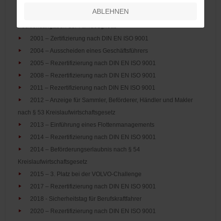
2000 – Das 25-jährige Firmenjubiläum wird gefeiert
ABLEHNEN
2000 – Einführung eines Datenübermittlungssystems mit
Positionsangaben der Fahrzeugflotte
2001 – Zertifizierung nach DIN EN ISO 9001
2004 – Ausscheiden eines Geschäftsführers
2005 – Rezertifizierung nach DIN EN ISO 9001
2008 – Rezertifizierung nach DIN EN ISO 9001
2011 – Rezertifizierung nach DIN EN ISO 9001
2012 – Anzeige für Sammler, Beförderer, Händler und Makler
nach § 53 Kreislaufwirtschaftsgesetz
2013 – Einführung eines Flottenmanagements
2014 – Rezertifizierung nach DIN EN ISO 9001
2014 – Beförderungserlaubnis nach § 54
Kreislaufwirtschaftsgesetz
2015 – 3. Platz bei der VOLVO-Challenge
2017 – Rezertifizierung nach DIN EN ISO 9001
2018 - Sicherheitstag für Berufskraftfahrer
2020 – Rezertifizierung nach DIN EN ISO 9001