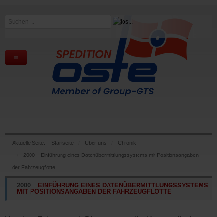
text2
HOME
ÜBER UNS
FUHRPARK
JOBANGEBOT(E)
Aktuelle Seite:
Startseite
/
Über uns
/
Chronik
/
2000 – Einführung eines Datenübermittlungssystems mit Positionsangaben
der Fahrzeugflotte
2000
– EINFÜHRUNG EINES DATENÜBERMITTLUNGSSYSTEMS
MIT POSITIONSANGABEN DER FAHRZEUGFLOTTE